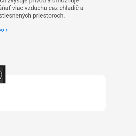
ií zvyšuje prívod a umožňuje
ať viac vzduchu cez chladič a
 stiesnených priestoroch.
bo