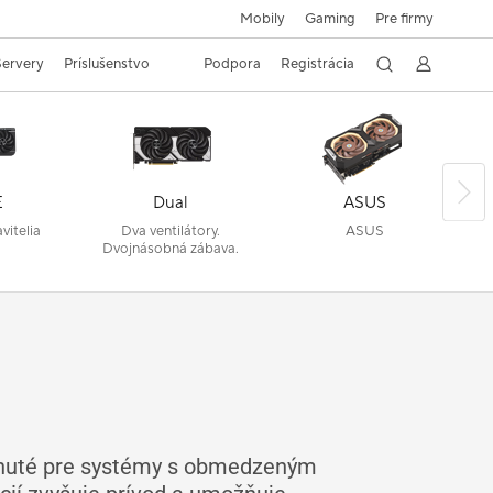
Mobily
Gaming
Pre firmy
 Servery
Príslušenstvo
Podpora
Registrácia
E
Dual
ASUS
vitelia
Dva ventilátory.
ASUS
Dvojnásobná zábava.
rhnuté pre systémy s obmedzeným