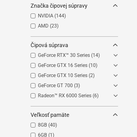
Značka čipovej súpravy
NVIDIA
(144)
AMD
(23)
Čipová súprava
GeForce RTX™ 30 Series
(14)
GeForce GTX 16 Series
GeForce RTX™ 3070
(3)
(10)
GeForce RTX™ 3060 Ti
(3)
GeForce GTX 10 Series
GeForce® GTX 1650
(9)
(2)
GeForce RTX™ 3060
(5)
GeForce® GTX 1630
(1)
GeForce GT 700
GeForce® GT 1030
(3)
(2)
GeForce RTX™ 3050
(3)
Radeon™ RX 6000 Series
GeForce® GT 730
(2)
(6)
GeForce® GT 710
(1)
Radeon™ RX 6700 XT
(1)
Veľkosť pamäte
Radeon™ RX 6600
(2)
Radeon™ RX 6500 XT
(1)
8GB
(40)
Radeon™ RX 6400
(1)
6GB
(1)