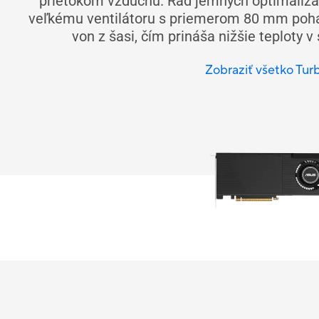
prietokom vzduchu. Rad jemných optimalizác
veľkému ventilátoru s priemerom 80 mm poháň
von z šasi, čím prináša nižšie teploty v
Zobraziť všetko Tur