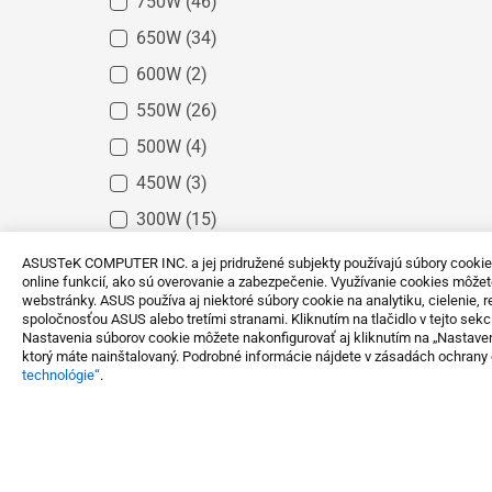
750W
(46)
650W
(34)
600W
(2)
550W
(26)
500W
(4)
450W
(3)
300W
(15)
1000W
(10)
ASUSTeK COMPUTER INC. a jej pridružené subjekty používajú súbory cooki
online funkcií, ako sú overovanie a zabezpečenie. Využívanie cookies môžete
850W
(27)
webstránky. ASUS používa aj niektoré súbory cookie na analytiku, cielenie,
spoločnosťou ASUS alebo tretími stranami. Kliknutím na tlačidlo v tejto sekci
Nastavenia súborov cookie môžete nakonfigurovať aj kliknutím na „Nastaven
ktorý máte nainštalovaný. Podrobné informácie nájdete v zásadách ochrany
I/O Porty
technológie“
.
HDMI
(117)
DVI
(16)
DisplayPort
(114)