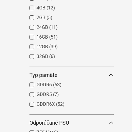
Radeon™ RX 6750 XT
(1)
4GB
(12)
2GB
(5)
24GB
(11)
16GB
(51)
12GB
(39)
32GB
(6)
Typ pamäte
GDDR6
(63)
GDDR5
(7)
GDDR6X
(52)
Odporúčané PSU