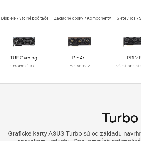
Displeje / Stolné počítače
Základné dosky / Komponenty
Siete / IoT /
TUF Gaming
ProArt
PRIM
Odolnosť TUF
Pre tvorcov
Všestranní sta
Turbo
Grafické karty ASUS Turbo sú od základu nav