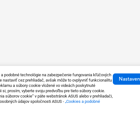
e a podobné technológie na zabezpečenie fungovania kľúčových
Nastaven
 nastaviť cez prehliadač, avšak môže to ovplyvniť funkcionalitu
 reklamu a súbory cookie vložené vo videách poskytnuté
i si, prosím, vyberte svoju predvoľbu pre tieto súbory cookie.
ia súborov cookie“ v päte webstránok ASUS alebo v prehliadači,
 osobných údajov spoločnosti ASUS -
„Cookies a podobné