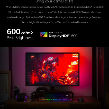
Bring your games to life
ASUS CG32UQ delivers superior picture quality with 4K resolution, HDR10 support and VESA DisplayHDR
600 certified. It features 10-bit color and covers 95% of the cinema-grade DCI-P3 gamut, which has a
much wider range of colors than sRGB. Zone-based dimming enables a vast dynamic range from deep
blacks to bright whites that push up to 600 cd/m² of localized luminance.