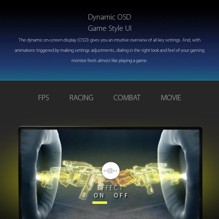
Dynamic OSD
Game Style UI
The dynamic on-screen display (OSD) gives you an intuitive overview of all key settings. And, with
animations triggered by making settings adjustments, dialing in the right look and feel of your gaming
monitor feels almost like playing a game.
FPS
RACING
COMBAT
MOVIE
EFFECT
ON
OFF