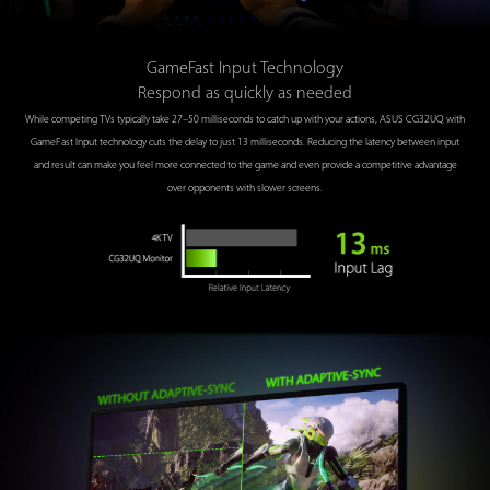
GameFast Input Technology
Respond as quickly as needed
While competing TVs typically take 27–50 milliseconds to catch up with your actions, ASUS CG32UQ with
GameFast Input technology cuts the delay to just 13 milliseconds. Reducing the latency between input
and result can make you feel more connected to the game and even provide a competitive advantage
over opponents with slower screens.