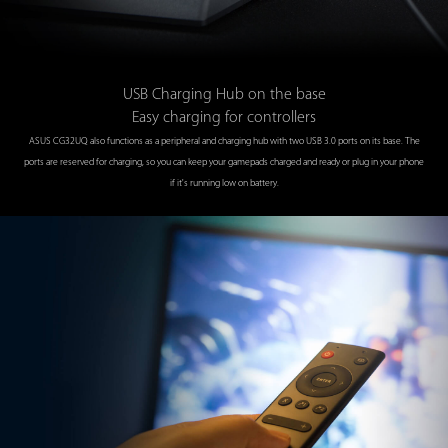
USB Charging Hub on the base
Easy charging for controllers
ASUS CG32UQ also functions as a peripheral and charging hub with two USB 3.0 ports on its base. The
ports are reserved for charging, so you can keep your gamepads charged and ready or plug in your phone
if it's running low on battery.