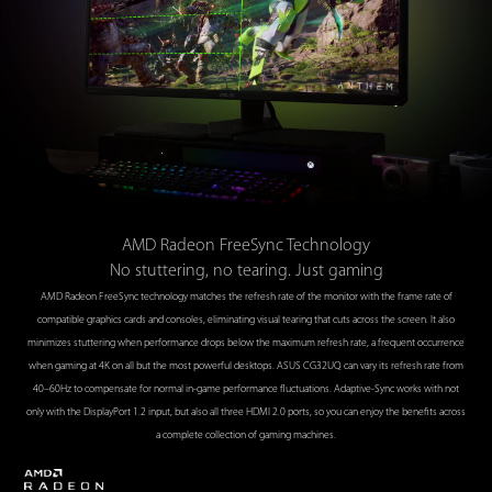
AMD Radeon FreeSync Technology
No stuttering, no tearing. Just gaming
AMD Radeon FreeSync technology matches the refresh rate of the monitor with the frame rate of
compatible graphics cards and consoles, eliminating visual tearing that cuts across the screen. It also
minimizes stuttering when performance drops below the maximum refresh rate, a frequent occurrence
when gaming at 4K on all but the most powerful desktops. ASUS CG32UQ can vary its refresh rate from
40–60Hz to compensate for normal in-game performance fluctuations. Adaptive-Sync works with not
only with the DisplayPort 1.2 input, but also all three HDMI 2.0 ports, so you can enjoy the benefits across
a complete collection of gaming machines.