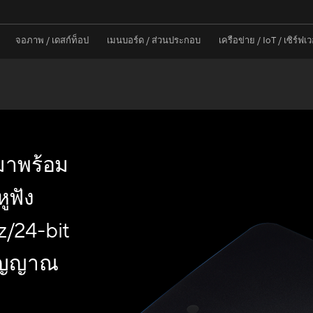
จอภาพ / เดสก์ท็อป
เมนบอร์ด / ส่วนประกอบ
เครือข่าย / IoT / เซิร์ฟเว
มาพร้อม
ูฟัง
z/24-bit
สัญญาณ