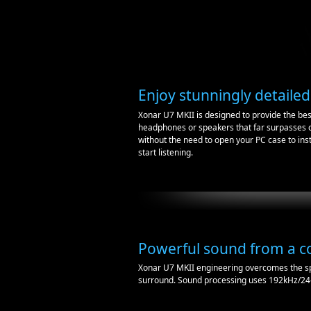
Enjoy stunningly detaile
Xonar U7 MKII is designed to provide the bes
headphones or speakers that far surpasses o
without the need to open your PC case to inst
start listening.
Powerful sound from a c
Xonar U7 MKII engineering overcomes the spa
surround. Sound processing uses 192kHz/24-bit