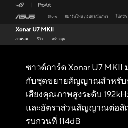
Store
สมาร์ทโฟน / อุปกรณ์พกพา
โน้ตบุ๊ก
Xonar U7 MKII
ภาพรวม
รีวิว
สนับสนุน
ซาวด์การ์ด Xonar U7 MKII 
กับชุดขยายสัญญาณสำหรับห
เสียงคุณภาพสูงระดับ 192kH
และอัตราส่วนสัญญาณต่อ
รบกวนที่ 114dB