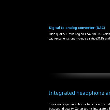
Digital to analog converter (DAC)
High quality Cirrus Logic® CS4398 DAC (digita
with excellent signal-to-noise ratio (SNR) an
Integrated headphone am
Since many gamers choose to refrain from dis
best sound quality, Xonar teams integrate a