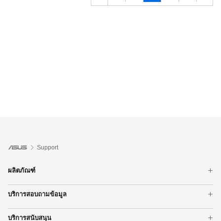
Support
ผลิตภัณฑ์
สมาร์ทโฟน
บริการสอบถามข้อมูล
โน้ตบุ๊ค
ศูนย์บริการ ASUS
เดสก์ท็อป
บริการสนับสนุน
ตรวจสอบการรับประกัน
การ์ดจอ