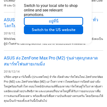
ประสิทธิภาพที่ดีขึ้นกว่าเดิมสูงสุดถึง 30% ด้วยขุมพลัง 9th Generation Intel® Core
Switch to your local site to shop
i9 และ Core i7 processors
online and see relevant
promotions.
ASUS ROG ยังคงเป็นผู้นำตลาด Gaming Monitor ทั่ว
อยู่ที่นี่
โลกในปี 2018 และเป็นปีที่ 4 ติดต่อกัน
Switch to the US website
2018/12/15
WitsView ได้ออกรายงานล่าสุดเกี่ยวกับ Gaming Monitor ว่า ASUS ROG ยังคงเป็น
ผู้นำในตลาด Gaming Monitor ในปี 2018 ซึ่งนับเป็นปีที่ 4 ติดต่อกัน
ASUS ส่ง ZenFone Max Pro (M2) รุ่นล่าสุดบุกตลาด
สมาร์ทโฟนสายเกมมิ่ง
2018/12/14
บริษัท เอซุส มาร์เก็ตติ้ง (ประเทศไทย) จำกัด เปิดตัวสมาร์ทโฟนใหม่ ZenFone Max
Pro (M2) และ ZenFone Max (M2) เอาใจสาวกชาวไทยพร้อมการเปิดตัวอย่างยิ่ง
ใหญ่พร้อมกันทั่วโลก ตอบโจทย์นักเล่นเกมส์ที่มองหาสมาร์ทโฟนคู่ใจในราคาคุ้มค่า
แต่อัดแน่นด้วยประสิทธิภาพ และแบตเตอรี่ขนาดใหญ่ที่ได้รับการออกแบบมาเพื่อ
การเล่นเกมส์โดยเฉพาะ พร้อมฟีเจอร์เพื่อความบันเทิงอย่างครบครัน โดยเปิดจองให้
คุณเป็นเจ้าของตั้งแต่วันนี้เป็นต้นไป