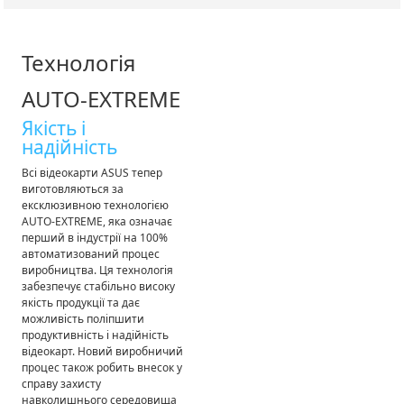
Технологія
AUTO-EXTREME
Якість і
надійність
Всі відеокарти ASUS тепер
виготовляються за
ексклюзивною технологією
AUTO-EXTREME, яка означає
перший в індустрії на 100%
автоматизований процес
виробництва. Ця технологія
забезпечує стабільно високу
якість продукції та дає
можливість поліпшити
продуктивність і надійність
відеокарт. Новий виробничий
процес також робить внесок у
справу захисту
навколишнього середовища