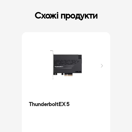
Схожі продукти
Hype
ThunderboltEX 5
Офіці
5 09
Карт