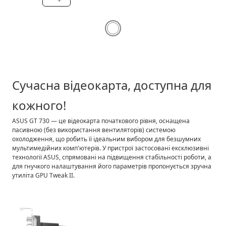
І
Сучасна відеокарта, доступна для
1 ро
1 ро
кожного!
1 р
ASUS GT 730 — це відеокарта початкового рівня, оснащена
пасивною (без використання вентиляторів) системою
охолодження, що робить її ідеальним вибором для безшумних
мультимедійних комп'ютерів. У пристрої застосовані ексклюзивні
технології ASUS, спрямовані на підвищення стабільності роботи, а
для гнучкого налаштування його параметрів пропонується зручна
утиліта GPU Tweak II.