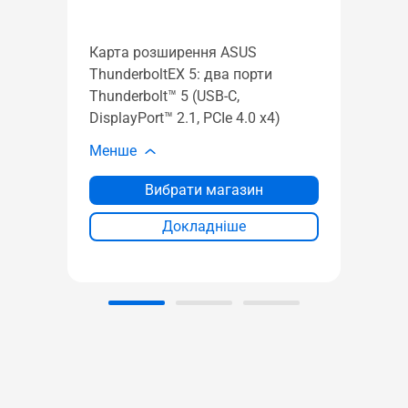
M.2 x
підт
Карта розширення ASUS
прис
ThunderboltEX 5: два порти
(224
Thunderbolt™ 5 (USB‑C,
проп
DisplayPort™ 2.1, PCIe 4.0 x4)
функц
проц
Менше
Мен
Вибрати магазин
П
Докладніше