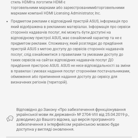
стиль HDMIта логотипи HDMI є
торговельними марками або зареєстрованимиbторговельними
марками компанії HDMI Licensing Administrator, Inc.
Предметом реклами є відповідний пристрій ASUS, інформація про
який відображена в рекламних матеріалах. Інформація про сервіси
сторонніх надавачів послуг, які можуть бути доступні на
відповідному пристрої ASUS, має ознайомчий характер та не є
предметом реклами. Споживачу, який розглядає до придбання
пристрій ASUS з метою доступу до сервісів сторонніх надавачів
послуг, слід ознайомитися з правилами та умовами доступу до
таких сервісів на сайтах відповідних надавачів послуг ДО
придбання пристрою ASUS. ASUS не несе відповідальності за зміни
в правилах і умовах надання послуг сторонніми постачальниками,
обмеження або припинення надання доступу до сервісу для
визначених регіонів (територій).
Відповідно до Закону «Про забезпечення функціонування
української мови як державної» № 2704-VIII від 25.04.2019 р.,
доводимо до Вашого відома, що версія програмного
забезпечення з інтерфейсом українською мовою буде
доступна у вигляді оновлення.