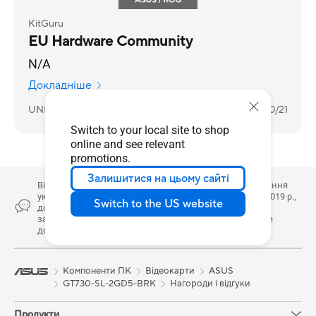
KitGuru
EU Hardware Community
N/A
Докладніше
UNITED KINGDOM
2021/10/21
Switch to your local site to shop
online and see relevant
promotions.
Залишитися на цьому сайті
Відповідно до Закону «Про забезпечення функціонування
української мови як державної» № 2704-VIII від 25.04.2019 р.,
Switch to the US website
доводимо до Вашого відома, що версія програмного
забезпечення з інтерфейсом українською мовою буде
доступна у вигляді оновлення.
Компоненти ПК
Відеокарти
ASUS
GT730-SL-2GD5-BRK
Нагороди і відгуки
Продукти