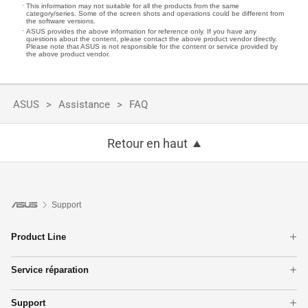
This information may not suitable for all the products from the same
category/series. Some of the screen shots and operations could be different from
the software versions.
ASUS provides the above information for reference only. If you have any
questions about the content, please contact the above product vendor directly.
Please note that ASUS is not responsible for the content or service provided by
the above product vendor.
ASUS
Assistance
FAQ
Retour en haut
Support
Product Line
Téléphones
Service réparation
Ordinateurs portables
Vérifiez statut de garantie
Cartes mères
Support
Suivre ma réparation
Moniteurs