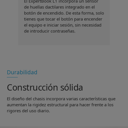
transacciones importantes. Y como tus
El ExpertBook L1 incorpora un sensor
mientras no la utilizas. Ábrela para
datos permanecen cifrados, es
de huellas dactilares integrado en el
hacer videollamadas o grabaciones y
prácticamente imposible que los
botón de encendido. De esta forma, solo
vuelve a cerrarla cuando hayas
hackers puedan acceder a ellos.
tienes que tocar el botón para encender
terminado.
el equipo e iniciar sesión, sin necesidad
de introducir contraseñas.
Durabilidad
Construcción sólida
El diseño del chasis incorpora varias características que
aumentan la rigidez estructural para hacer frente a los
rigores del uso diario.