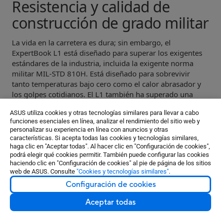
Resistencia y calidad de
construcción de
grado militar
La vida en la carretera es dura; sin embargo, el
ExpertBook L1 está diseñado para superar los exigentes
estándares de la industria, incluida la exigente norma
militar MIL-STD 810H. Está diseñado para sobrevivir
tanto temperaturas bajo cero como el calor abrasador y
los golpes cotidianos. El L1 también ha superado una
batería de estrictas pruebas internas que incluyen
ASUS utiliza cookies y otras tecnologías similares para llevar a cabo
ensayos de presión sobre el panel, golpes y caídas
.
7
funciones esenciales en línea, analizar el rendimiento del sitio web y
Más información sobre la calidad de ASUS
personalizar su experiencia en línea con anuncios y otras
características. Si acepta todas las cookies y tecnologías similares,
ExpertBook
haga clic en "Aceptar todas". Al hacer clic en "Configuración de cookies",
podrá elegir qué cookies permitir. También puede configurar las cookies
haciendo clic en "Configuración de cookies" al pie de página de los sitios
web de ASUS. Consulte
"Cookies y tecnologías similares"
.
Configuración de cookies
Aceptar todas