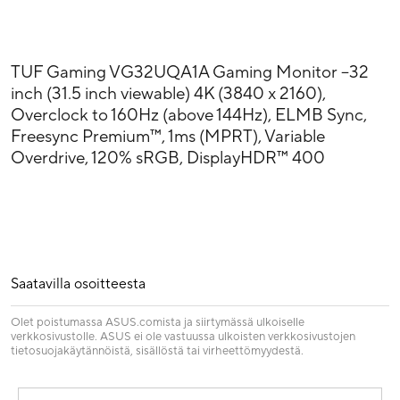
TUF Gaming VG32UQA1A Gaming Monitor –32
inch (31.5 inch viewable) 4K (3840 x 2160),
Overclock to 160Hz (above 144Hz), ELMB Sync,
Freesync Premium™, 1ms (MPRT), Variable
Overdrive, 120% sRGB, DisplayHDR™ 400
Saatavilla osoitteesta
Olet poistumassa ASUS.comista ja siirtymässä ulkoiselle
verkkosivustolle. ASUS ei ole vastuussa ulkoisten verkkosivustojen
tietosuojakäytännöistä, sisällöstä tai virheettömyydestä.