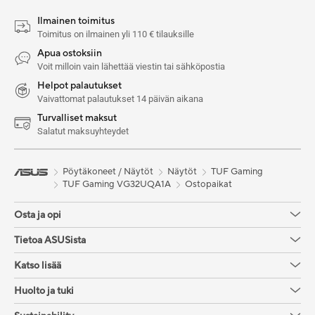
Ilmainen toimitus
Toimitus on ilmainen yli 110 € tilauksille
Apua ostoksiin
Voit milloin vain lähettää viestin tai sähköpostia
Helpot palautukset
Vaivattomat palautukset 14 päivän aikana
Turvalliset maksut
Salatut maksuyhteydet
Pöytäkoneet / Näytöt
Näytöt
TUF Gaming
TUF Gaming VG32UQA1A
Ostopaikat
Osta ja opi
Tietoa ASUSista
Katso lisää
Huolto ja tuki