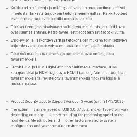
USA- ja ASUS Canada -verkkosivustoilta.
Kaikkia teknisiä tietoja ja määrityksiä voidaan muuttaa ilman erillistä
ilmoitusta. Tarkasta tarjouksen tiedot jälleenmyyjältäsi. Kaikki tuotteet
eivät ehkä ole saatavilla kaikilla markkina-alueilla.
Tekniset tiedot ja ominaisuudet vaihtelevat malleittain, ja kaikki kuvat
ovat suuntaa antavia. Katso täydelliset tiedot tekniset tiedot -sivuilta.
Emolevyjen ja lisäkorttien värit ja tietokoneiden mukana toimitettavien
ohjelmien versiotiedot voivat muuttua ilman erillistä ilmoitusta.
Tekstissä mainitut tuotemerkit ja tuotenimet ovat omistajiensa
tavaramerkkejä.
Termit HDMI ja HDMI High-Definition Multimedia Interface, HDMI-
kauppamekko ja HDMI-logot ovat HDMI Licensing Administrator, Inc.:n
tavaramerkkejä tai rekisteröityjä tavaramerkkejä Yhdysvalloissa ja
muissa maissa.
Product Security Update Support Periods : 3 years (until 31/12/2026)
The actual transfer speed of USB 3.0, 3.1, 3.2, and/or Type-C will vary
depending on many factors including the processing speed of the
host device, file attributes and other factors related to system
configuration and your operating environment.