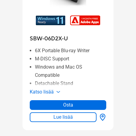
SBW-06D2X-U
SBC
6X Portable Blu-ray Writer
6X
M-DISC Support
M-
Windows and Mac OS
Wi
Compatible
Co
Detachable Stand
De
Katso lisää
Katso
Osta
Lue lisää