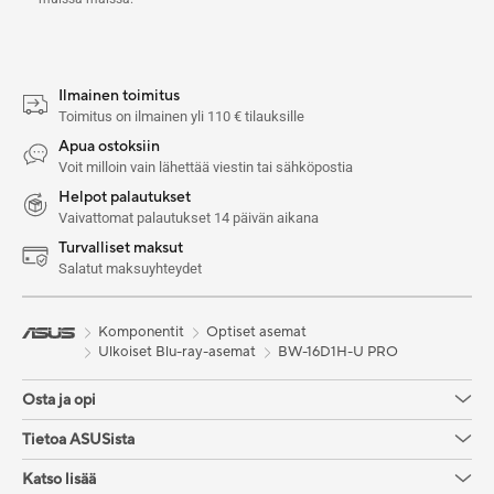
Ilmainen toimitus
Toimitus on ilmainen yli 110 € tilauksille
Apua ostoksiin
Voit milloin vain lähettää viestin tai sähköpostia
Helpot palautukset
Vaivattomat palautukset 14 päivän aikana
Turvalliset maksut
Salatut maksuyhteydet
Komponentit
Optiset asemat
Ulkoiset Blu-ray-asemat
BW-16D1H-U PRO
Osta ja opi
Tietoa ASUSista
Katso lisää