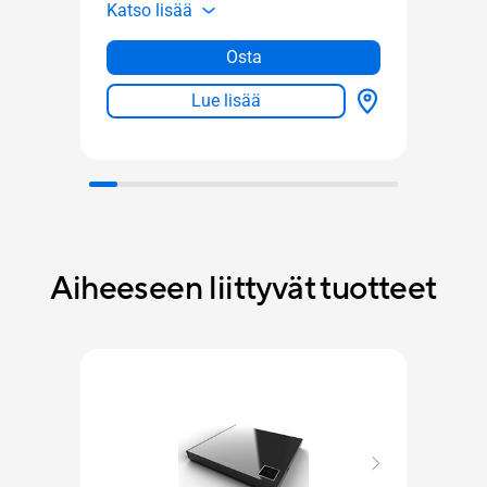
Katso lisää
Katso
Osta
Lue lisää
Aiheeseen liittyvät tuotteet