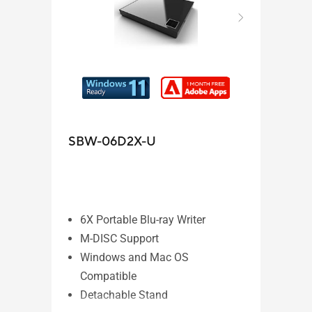
SBW-06D2X-U
SBC
6X Portable Blu-ray Writer
6X
M-DISC Support
M-
Windows and Mac OS
Wi
Compatible
Co
Detachable Stand
De