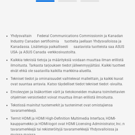
Yhdysvaltain Federal Communications Commissionin ja Kanadan
Industry Canadan sertifioimia tuotteita jaellaan Yhdysvalloissa ja
Kanadassa. Lisätietoja paikallisesti saatavista tuotteista saa ASUS
USA- ja ASUS Canada -verkkosivustoilta.
Kaikkia teknisiä tietoja ja määrityksiä voidaan muuttaa ilman erillistä
ilmoitusta. Tarkasta tarjouksen tiedot jälleenmyyjältäsi. Kaikki tuotteet
eivät ehkä ole saatavilla kaikilla markkina-alueilla.
Tekniset tiedot ja ominaisuudet vaihtelevat malleittain, ja kaikki kuvat
ovat suuntaa antavia. Katso täydelliset tiedot tekniset tiedot -sivuilta.
Emolevyjen ja lisäkorttien värit ja tietokoneiden mukana toimitettavien
ohjelmien versiotiedot voivat muuttua ilman erillistä ilmoitusta.
Tekstissä mainitut tuotemerkit ja tuotenimet ovat omistajiensa
tavaramerkkejä.
Termit HDMI ja HDMI High-Definition Multimedia Interface, HDMI-
kauppamekko ja HDMI-logot ovat HDMI Licensing Administrator, Inc.:n
tavaramerkkejä tai rekisteröityjä tavaramerkkejä Yhdysvalloissa ja
muissa maissa.