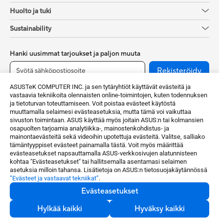
Huolto ja tuki
Sustainability
Hanki uusimmat tarjoukset ja paljon muuta
Rekisteröidy
ASUSTeK COMPUTER INC. ja sen tytäryhtiöt käyttävät evästeitä ja
vastaavia tekniikoita olennaisten online-toimintojen, kuten todennuksen
ja tietoturvan toteuttamiseen. Voit poistaa evästeet käytöstä
muuttamalla selaimesi evästeasetuksia, mutta tämä voi vaikuttaa
sivuston toimintaan. ASUS käyttää myös joitain ASUS:n tai kolmansien
osapuolten tarjoamia analytiikka-, mainostenkohdistus- ja
mainontaevästeitä sekä videoihin upotettuja evästeitä. Valitse, salliako
tämäntyyppiset evästeet painamalla tästä. Voit myös määrittää
evästeasetukset napsauttamalla ASUS-verkkosivujen alatunnisteen
Finland / Suomi
kohtaa "Evästeasetukset" tai hallitsemalla asentamasi selaimen
asetuksia milloin tahansa. Lisätietoja on ASUS:n tietosuojakäytännössä
”Evästeet ja vastaavat tekniikat”
.
©ASUSTeK Computer Inc.Kaikki oikeudet pidätetään.
Evästeasetukset
Käyttöehdot
Tietosuojakäytäntö
Evästeasetukset
Hylkää kaikki
Hyväksy kaikki