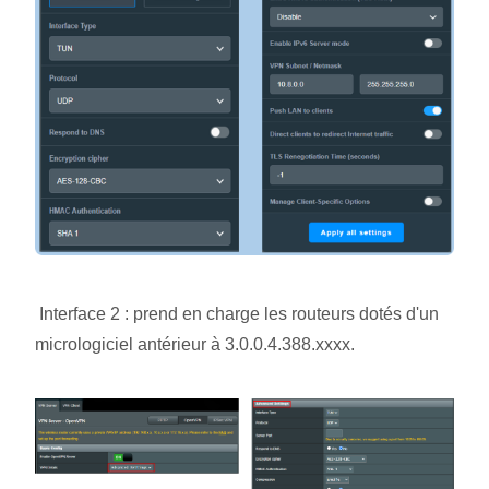
Interface 2 : prend en charge les routeurs dotés d'un
micrologiciel antérieur à 3.0.0.4.388.xxxx.