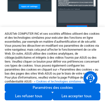
ASUSTek COMPUTER INC et ses sociétés affiliées utilisent des cookies
et des technologies similaires pour exécuter des fonctions en ligne
essentielles, par exemple en matière d’authentification et de sécurité.
Interface 2 : prend en charge les routeurs dotés d'un
Vous pouvez les désactiver en modifiant vos paramètres de cookies via
votre navigateur, mais cela peut affecter le fonctionnement de ce site
micrologiciel antérieur à 3.0.0.4.388.xxxx.
Web. En outre, ASUS utilise des cookies analytiques, de
ciblage/publicitaires et intégrés à des vidéos fournis par ASUS ou des
Accédez à [
Détails VPN
] >[
Paramètres avancés
]
tiers. Veuillez cliquer ce bouton pour définir vos préférences concernant
> [
Modification du contenu des clés et du certificat
]
ces types de cookies. Vous pouvez également configurer les
paramètres des cookies en cliquant sur « Paramètres des cookies » au
bas des pages des sites Web ASUS ou par le biais de votre navigateur.
Pour plus d'informations, veuillez visiter la page Politique de
confidentialité ASUS -
« Cookies et technologies similaires »
.
Paramètres des cookies
Modifiez le contenu et cliquez sur le bouton
Les refuser tous
Les accepter tous
[
Enregistrer
] pour enregistrer les paramètres. Enfin,
cliquez sur [
Appliquer
] pour terminer.