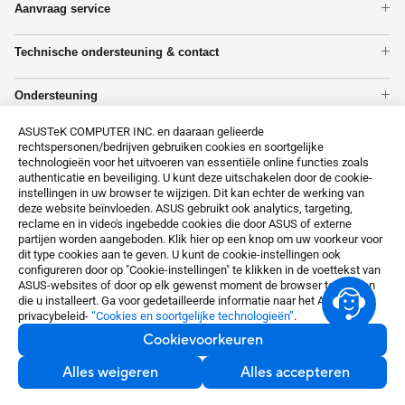
Aanvraag service
Moederbord
Bekijk de garantiestatus
Laptops
Technische ondersteuning & contact
Reparatie status inzien
Grafische Kaarten
Technische ondersteuning & contact
Tower PCs
Ondersteuning
Monitoren
MyASUS
Laat alle producten zien
ASUSTeK COMPUTER INC. en daaraan gelieerde
Koop ASUS Garantie uitbreiding!
Privacy Policy
rechtspersonen/bedrijven gebruiken cookies en soortgelijke
ASUS Premium Care
technologieën voor het uitvoeren van essentiële online functies zoals
About CSR for global
authenticatie en beveiliging. U kunt deze uitschakelen door de cookie-
instellingen in uw browser te wijzigen. Dit kan echter de werking van
deze website beïnvloeden. ASUS gebruikt ook analytics, targeting,
reclame en in video's ingebedde cookies die door ASUS of externe
partijen worden aangeboden. Klik hier op een knop om uw voorkeur voor
dit type cookies aan te geven. U kunt de cookie-instellingen ook
configureren door op "Cookie-instellingen" te klikken in de voettekst van
ASUS-websites of door op elk gewenst moment de browser te openen
die u installeert. Ga voor gedetailleerde informatie naar het ASUS-
Netherlands / Nederlands
privacybeleid-
“Cookies en soortgelijke technologieën”
.
Cookievoorkeuren
©ASUSTeK Computer Inc. All rights reserved.
Alles weigeren
Alles accepteren
Terms of Use Notice
Privacy Policy
Cookievoorkeuren