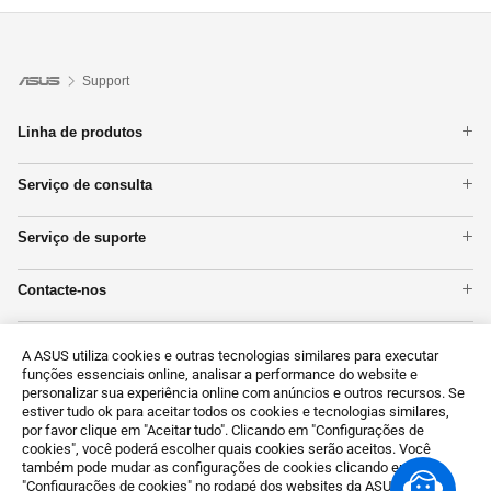
Support
Linha de produtos
Smartphones
Serviço de consulta
Portáteis
Verificar estado de reparação
Motherboards
Serviço de suporte
Encontrar locais de serviço
Placas Gráficas
Registo do produto
Desktops de Torre
Contacte-nos
Vídeos de apoio ASUS
Monitores
Chame-nos
Mostrar todos os produtos
MyASUS
A ASUS utiliza cookies e outras tecnologias similares para executar
Pedido do cliente sobre dados pessoais
funções essenciais online, analisar a performance do website e
personalizar sua experiência online com anúncios e outros recursos. Se
About CSR for global
estiver tudo ok para aceitar todos os cookies e tecnologias similares,
por favor clique em "Aceitar tudo". Clicando em "Configurações de
cookies", você poderá escolher quais cookies serão aceitos. Você
também pode mudar as configurações de cookies clicando em
"Configurações de cookies" no rodapé dos websites da ASUS. Veja