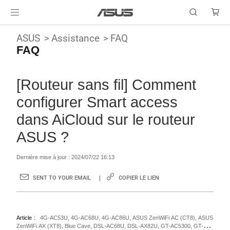
ASUS
Assistance
FAQ
FAQ
[Routeur sans fil] Comment
configurer Smart access
dans AiCloud sur le routeur
ASUS ?
Dernière mise à jour : 2024/07/22 16:13
SENT TO YOUR EMAIL
COPIER LE LIEN
Article
4G-AC53U, 4G-AC68U, 4G-AC86U, ASUS ZenWiFi AC (CT8), ASUS
ZenWiFi AX (XT8), Blue Cave, DSL-AC68U, DSL-AX82U, GT-AC5300, GT-