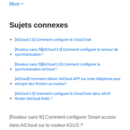
AX11000, GT-AX11000 Pro, GT-AX6000, GT-AXE11000, ROG Rapture GT6,
More
ROG Rapture GT-AC2900, ROG Rapture GT-AXE16000, ROG STRIX GS-
AX3000, ROG STRIX GS-AX5400, RT-AC1300G PLUS, RT-AC1300UHP, RT-
AC3100, RT-AC3200, RT-AC5300, RT-AC58U, RT-AC65U, RT-AC66U-B1, RT-
AC68U, RT-AC68U_V4, RT-AC85U, RT-AC86U, RT-AC87U, RT-AC88U, RT-
Sujets connexes
ACRH13, RT-AX56U, RT-AX58U, RT-AX58U V2, RT-AX68U, RT-AX82U, RT-
AX82U V2, RT-AX86S, RT-AX86U, RT-N66U C1, TUF-AX3000, TUF-AX3000
V2, TUF-AX4200, TUF-AX4200Q, TUF-AX5400, ZenWiFi AX Hybrid (XP4),
ZenWiFi ET8, ZenWiFi XT9
[AiCloud 2.0] Comment configurer le Cloud Disk
[Routeur sans fil][AiCloud 2.0] Comment configurer le serveur de
synchronisation ?
[Routeur sans fil][AiCloud 2.0] Comment configurer la
synchronisation AiCloud ?
[AiCloud] Comment utiliser l'AiCloud APP sur votre téléphone pour
envoyer des fichiers au routeur?
[AiCloud 2.0] Comment configurer le Cloud Disk dans ASUS
Router (AiCloud Web) ?
[Routeur sans fil] Comment configurer Smart access
dans AiCloud sur le routeur ASUS ?