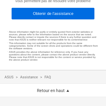
vous permettent pas de résoudre votre problème
Obtenir de l'assistance
Above information might be partly or entirely quoted from exterior websites or
sources. please refer to the information based on the source that we noted.
Please directly contact or inquire the sources if there is any further question and
note that ASUS is neither relevant nor responsible for its content/service
This information may not suitable for all the products from the same
category/series. Some of the screen shots and operations could be different from
the software versions.
ASUS provides the above information for reference only. If you have any
questions about the content, please contact the above product vendor directly.
Please note that ASUS is not responsible for the content or service provided by
the above product vendor.
ASUS
Assistance
FAQ
Retour en haut