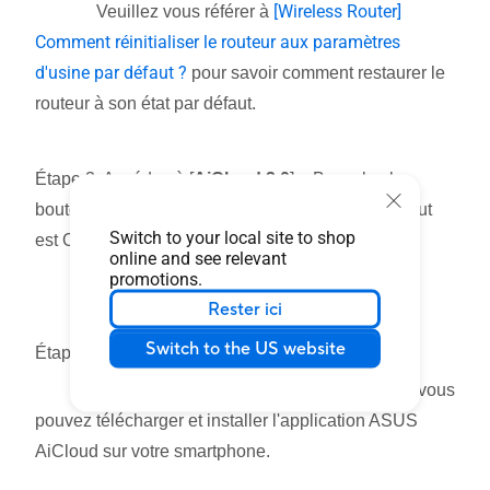
[Wireless Router]
Veuillez vous référer à
Comment réinitialiser le routeur aux paramètres
d'usine par défaut ?
pour savoir comment restaurer le
routeur à son état par défaut.
Étape 3. Accédez à [
AiCloud 2.0
] > Basculez le
bouton [
Smart access
] sur
ON
(la valeur par défaut
Switch to your local site to shop
est OFF)
online and see relevant
promotions.
Rester ici
Switch to the US website
Étape 4. Installez l'application ASUS AiCloud
Depuis Google Play Store ou Apple Store, vous
pouvez télécharger et installer l'application ASUS
AiCloud sur votre smartphone.