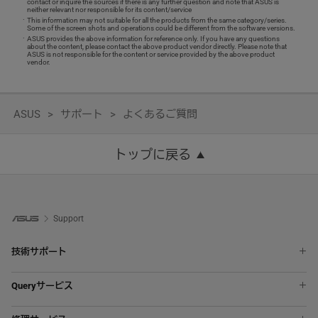
contact or inquire the sources if there is any further question and note that ASUS is
neither relevant nor responsible for its content/service
This information may not suitable for all the products from the same category/series.
Some of the screen shots and operations could be different from the software versions.
ASUS provides the above information for reference only. If you have any questions
about the content, please contact the above product vendor directly. Please note that
ASUS is not responsible for the content or service provided by the above product
vendor.
ASUS
サポート
よくあるご質問
トップに戻る
Support
技術サポート
ノートパソコン
Queryサービス
スマートフォン
ASUS Premium Care
液晶ディスプレイ