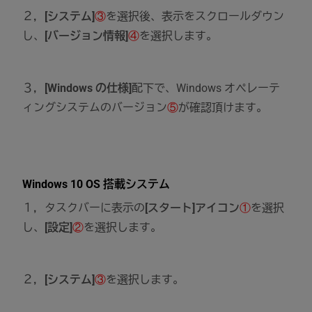
２，
[システム]
③
を選択後、表示をスクロールダウン
し、
[バージョン情報]
④
を選択します。
３，
[Windows の仕様]
配下で、Windows オペレーテ
ィングシステムのバージョン
⑤
が確認頂けます。
Windows 10 OS 搭載システム
１，タスクバーに表示の
[スタート]アイコン
①
を選択
し、
[設定]
②
を選択します。
２，
[システム]
③
を選択します。