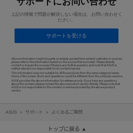
サポートにお問い合わせ
上記の情報で問題が解決しない場合は、お問い合わせく
ださい。
サポートを受ける
Above information might be partly or entirely quoted from exterior websites or sources.
please refer to the information based on the source that we noted. Please directly
contact or inquire the sources if there is any further question and note that ASUS is
neither relevant nor responsible for its content/service
This information may not suitable for all the products from the same category/series.
Some of the screen shots and operations could be different from the software versions.
ASUS provides the above information for reference only. If you have any questions
about the content, please contact the above product vendor directly. Please note that
ASUS is not responsible for the content or service provided by the above product
vendor.
ASUS
サポート
よくあるご質問
トップに戻る