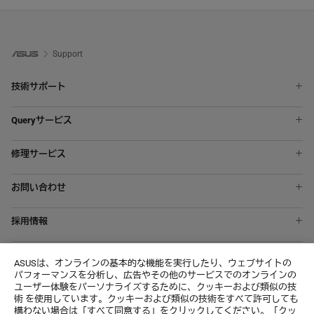
Support
技術サポート
ノートパソコン
Queryサービス
スマートフォン
ASUS Premium Care
液晶ディスプレイ
修理サービス
修理状況を確認する
マザーボード
オンライン修理受付サービス
ASUSアカウント
ビデオカード
お問い合わせ
修理・お預かり品の状況確認
デスクトップパソコン
エクスプレスコードの取得方法
修理依頼確認書
すべての製品を表示
採用情報
メールでのお問い合わせ
修理サービスご利用注意点(免責事項)
Wantedly
MyASUS
個人データに関する顧客のリクエスト
ASUSは、オンラインの基本的な機能を実行したり、ウェブサイトの
About CSR for global
パフォーマンスを分析し、広告やその他のサービスでのオンラインの
ユーザー体験をパーソナライズするために、クッキーおよび類似の技
術 を使用しています。クッキーおよび類似の技術をすべて許可しても
構わない場合は「すべて同意する」をクリックしてください。「クッ