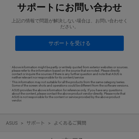
サポートにお問い合わせ
上記の情報で問題が解決しない場合は、お問い合わせく
ださい。
サポートを受ける
Above information might be partly or entirely quoted from exterior websites or sources.
please refer to the information based on the source that we noted. Please directly
contact or inquire the sources if there is any further question and note that ASUS is
neither relevant nor responsible for its content/service
This information may not suitable for all the products from the same category/series.
Some of the screen shots and operations could be different from the software versions.
ASUS provides the above information for reference only. If you have any questions
about the content, please contact the above product vendor directly. Please note that
ASUS is not responsible for the content or service provided by the above product
vendor.
ASUS
サポート
よくあるご質問