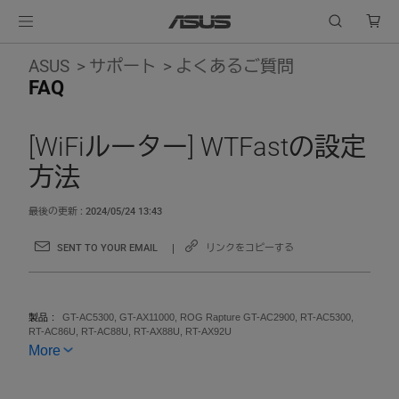
ASUS
サポート
よくあるご質問
FAQ
[WiFiルーター] WTFastの設定
方法
最後の更新 : 2024/05/24 13:43
SENT TO YOUR EMAIL
リンクをコピーする
製品
GT-AC5300, GT-AX11000, ROG Rapture GT-AC2900, RT-AC5300,
RT-AC86U, RT-AC88U, RT-AX88U, RT-AX92U
More