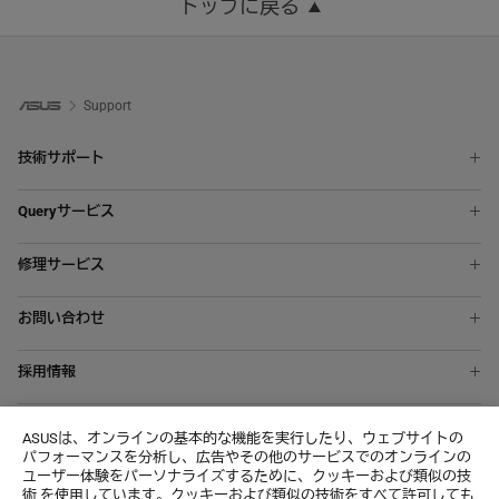
トップに戻る
Support
技術サポート
ノートパソコン
Queryサービス
スマートフォン
ASUS Premium Care
液晶ディスプレイ
修理サービス
修理状況を確認する
マザーボード
オンライン修理受付サービス
ASUSアカウント
ビデオカード
お問い合わせ
修理・お預かり品の状況確認
デスクトップパソコン
エクスプレスコードの取得方法
修理依頼確認書
すべての製品を表示
採用情報
メールでのお問い合わせ
修理サービスご利用注意点(免責事項)
Wantedly
MyASUS
個人データに関する顧客のリクエスト
ASUSは、オンラインの基本的な機能を実行したり、ウェブサイトの
パフォーマンスを分析し、広告やその他のサービスでのオンラインの
About CSR for global
ユーザー体験をパーソナライズするために、クッキーおよび類似の技
術 を使用しています。クッキーおよび類似の技術をすべて許可しても