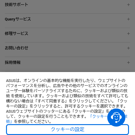
技術サポート
ノートパソコン
Queryサービス
スマートフォン
ASUS Premium Care
液晶ディスプレイ
修理サービス
修理状況を確認する
マザーボード
オンライン修理受付サービス
ASUSアカウント
ビデオカード
お問い合わせ
修理・お預かり品の状況確認
デスクトップパソコン
エクスプレスコードの取得方法
修理依頼確認書
すべての製品を表示
採用情報
メールでのお問い合わせ
修理サービスご利用注意点(免責事項)
Wantedly
MyASUS
個人データに関する顧客のリクエスト
ASUSは、オンラインの基本的な機能を実行したり、ウェブサイトの
パフォーマンスを分析し、広告やその他のサービスでのオンラインの
About CSR for global
ユーザー体験をパーソナライズするために、クッキーおよび類似の技
術 を使用しています。クッキーおよび類似の技術をすべて許可しても
構わない場合は「すべて同意する」をクリックしてください。「クッ
キーの設定」をクリックすると、許可するクッキーを選択できます。
ASUSウェブサイトのフッターにある「クッキーの設定」をクリック
して、クッキーの設定を行うこともできます。
「クッキー及び類似技
術」
を参照してください。
Japan / 日本語
クッキーの設定
© ASUSTeK Computer Inc. All rights reserved.