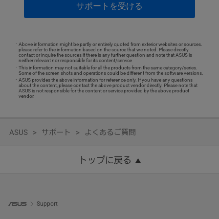
サポートを受ける
Above information might be partly or entirely quoted from exterior websites or sources.
please refer to the information based on the source that we noted. Please directly
contact or inquire the sources if there is any further question and note that ASUS is
neither relevant nor responsible for its content/service
This information may not suitable for all the products from the same category/series.
Some of the screen shots and operations could be different from the software versions.
ASUS provides the above information for reference only. If you have any questions
about the content, please contact the above product vendor directly. Please note that
ASUS is not responsible for the content or service provided by the above product
vendor.
ASUS
サポート
よくあるご質問
トップに戻る
Support