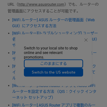
URL（
http://www.asusrouter.com
）でも、ルーターの
管理画面にアクセスすることが可能です。
[WiFi ルーター] ASUS ルーターの管理画面（Web
GUI）にアクセスする方法
[WiFi ルーター][トラブルシューティング] ユーザー
名とパスワードでルーターの管理画面（Web GUI）
やアプリにログインできない場合
Switch to your local site to shop
online and see relevant
[WiFi ルーター][ExpertWiFi] ルーターの管理用ユー
promotions.
ザー名とパスワードを変更する方法
このままにする
[Wi-Fi ルーター] 管理画面（Web GUI）でクイック
Switch to the US website
インターネット セットアップ（QIS）を使用して
ルーターをセットアップする方法
[WiFi ルーター] ASUS Router アプリで ASUS WiFi
ルーターを設定する方法 （QIS：クイック インタ
ーネット セットアップ）
[WiFi ルーター] ASUS Router アプリで複数のルー