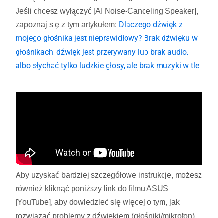
Jeśli chcesz wyłączyć [AI Noise-Canceling Speaker],
Dlaczego dźwięk z
zapoznaj się z tym artykułem:
mojego głośnika jest nieprawidłowy? Brak dźwięku w
głośnikach, dźwięk jest przerywany lub brak audio,
albo słychać tylko ludzkie głosy, ale brak muzyki w tle
Aby uzyskać bardziej szczegółowe instrukcje, możesz
również kliknąć poniższy link do filmu ASUS
[YouTube], aby dowiedzieć się więcej o tym, jak
rozwiązać problemy z dźwiękiem (głośniki/mikrofon).