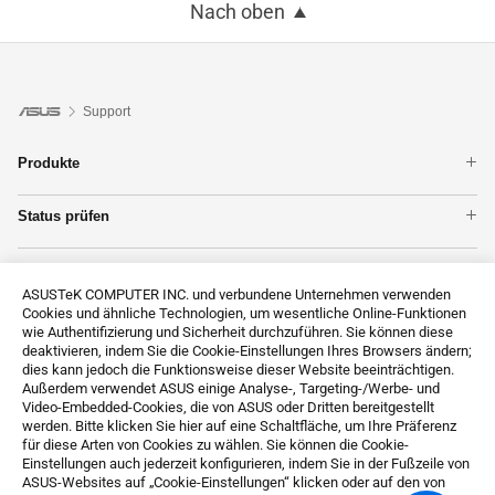
Nach oben
Support
Produkte
Notebook
Status prüfen
ZenFones im Überblick
Garantie
Mainboards
Unterstützung
Reparatur
WLAN & Netzwerk
ASUSTeK COMPUTER INC. und verbundene Unternehmen verwenden
Produktregistrierung
Grafikkarten
Cookies und ähnliche Technologien, um wesentliche Online-Funktionen
Kontakt
ASUS Support Videos
Monitore
wie Authentifizierung und Sicherheit durchzuführen. Sie können diese
Technische Unterstützung
deaktivieren, indem Sie die Cookie-Einstellungen Ihres Browsers ändern;
Alle Produkte anzeigen
dies kann jedoch die Funktionsweise dieser Website beeinträchtigen.
MyASUS
Außerdem verwendet ASUS einige Analyse-, Targeting-/Werbe- und
ASUS Premium Care
Video-Embedded-Cookies, die von ASUS oder Dritten bereitgestellt
werden. Bitte klicken Sie hier auf eine Schaltfläche, um Ihre Präferenz
Datenschutzanfrage
für diese Arten von Cookies zu wählen. Sie können die Cookie-
Impressum
Einstellungen auch jederzeit konfigurieren, indem Sie in der Fußzeile von
ASUS-Websites auf „Cookie-Einstellungen“ klicken oder auf den von
About CSR for global