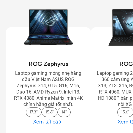
ROG Zephyrus
ROG
Laptop gaming mỏng nhẹ hàng
Laptop gaming 2
đầu Việt Nam ASUS ROG
360 cảm ứng 
Zephyrus G14, G15, G16, M16,
X13, Z13, X16, R
Duo 16, AMD Ryzen 9, Intel 13,
RTX 4060, MUX
RTX 4080, Anime Matrix, màn 4K
HD 1080P, bàn p
chính hãng giá tốt nhất.
nối XG
17.3"
15.6"
14"
15.6"
Xem tất cả
Xem tấ