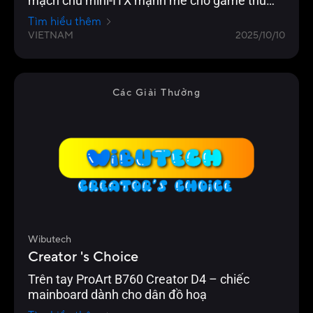
mạch chủ mini-ITX mạnh mẽ cho game thủ
yêu cầu cao
Tìm hiểu thêm
VIETNAM
2025/10/10
Các Giải Thưởng
Wibutech
Creator 's Choice
Trên tay ProArt B760 Creator D4 – chiếc
mainboard dành cho dân đồ hoạ