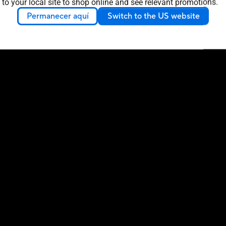
 to your local site to shop online and see relevant promotions.
Permanecer aquí
Switch to the US website