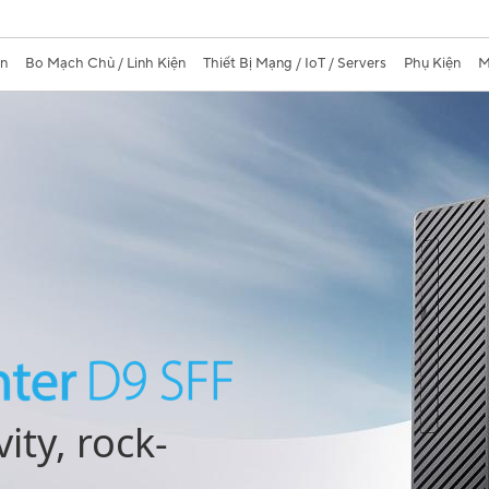
àn
Bo Mạch Chủ / Linh Kiện
Thiết Bị Mạng / IoT / Servers
Phụ Kiện
M
ty, rock-