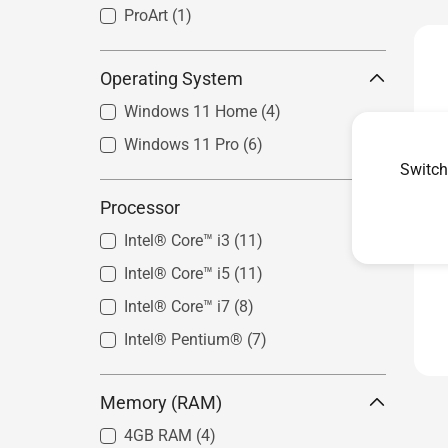
ProArt
ExpertCenter Premium
(1)
(2)
ExpertCenter Advanced
(4)
Operating System
ExpertCenter Essential
(4)
Windows 11 Home
(4)
Windows 11 Pro
(6)
Switch
Processor
Intel® Core™ i3
(11)
Intel® Core™ i5
(11)
Intel® Core™ i7
(8)
Intel® Pentium®
(7)
Memory (RAM)
4GB RAM
(4)