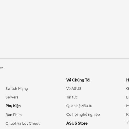
er
Về Chúng Tôi
H
Switch Mạng
Về ASUS
G
Servers
Tin tức
E
Phụ Kiện
Quan hệ đầu tư
M
Cơ hội nghề nghiệp
K
Bàn Phím
ASUS Store
T
Chuột và Lót Chuột