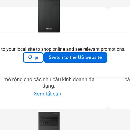
ExpertCenter Premium
 to your local site to shop online and see relevant promotions.
Mạnh mẽ, bảo mật và sẵn sàng cho
PC A
Ở lại
Switch to the US website
doanh nghiệp, Máy tính nâng cao ASUS
chiế
ExpertCenter là máy tính tốt nhất cho
với 
năng suất, với nhiều cấu hình và khe cắm
phần 
mở rộng cho các nhu cầu kinh doanh đa
cá
dạng.
Xem tất cả