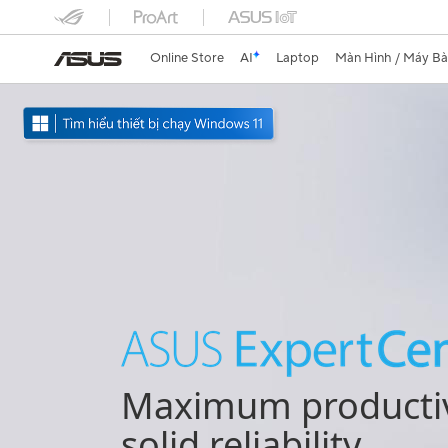
Online Store
AI
Laptop
Màn Hình / Máy B
Maximum productivi
solid reliability