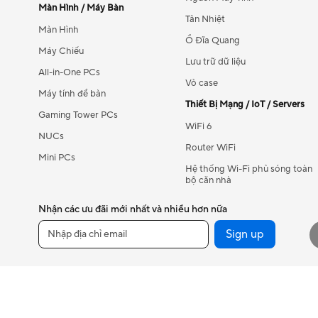
Màn Hình / Máy Bàn
Tản Nhiệt
Màn Hình
Ổ Đĩa Quang
Máy Chiếu
Lưu trữ dữ liệu
All-in-One PCs
Vỏ case
Máy tính để bàn
Thiết Bị Mạng / IoT / Servers
Gaming Tower PCs
WiFi 6
NUCs
Router WiFi
Mini PCs
Hệ thống Wi-Fi phủ sóng toàn
bộ căn nhà
Nhận các ưu đãi mới nhất và nhiều hơn nữa
Sign up
Thông tin hợp p
©ASUSTeK Computer Inc. Bảo lưu mọi quyền.