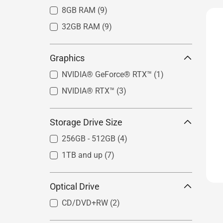
8GB RAM
(9)
32GB RAM
(9)
Graphics
NVIDIA® GeForce® RTX™
(1)
NVIDIA® RTX™
(3)
Storage Drive Size
256GB - 512GB
(4)
1TB and up
(7)
Optical Drive
CD/DVD+RW
(2)