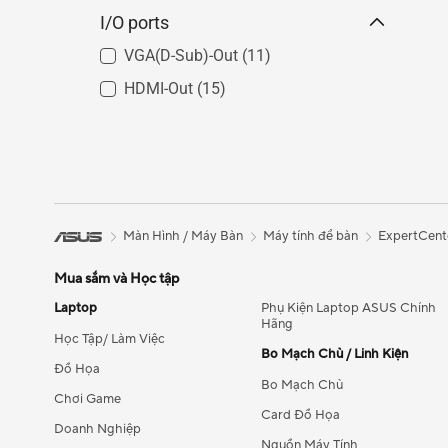
I/O ports
VGA(D-Sub)-Out
(11)
HDMI-Out
(15)
Màn Hình / Máy Bàn
Máy tính để bàn
ExpertCent
Mua sắm và Học tập
Laptop
Phụ Kiện Laptop ASUS Chính
Hãng
Học Tập/ Làm Việc
Bo Mạch Chủ / Linh Kiện
Đồ Họa
Bo Mạch Chủ
Chơi Game
Card Đồ Họa
Doanh Nghiệp
Nguồn Máy Tính